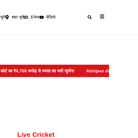
चुनें
शहर चुनें
ई-पेपर
वीडियो
₹4,700 करोड़ से ज्यादा का भारी जुर्माना
Abhijeet dipke :- नीट के बाद अब बेरोजग
Live Cricket