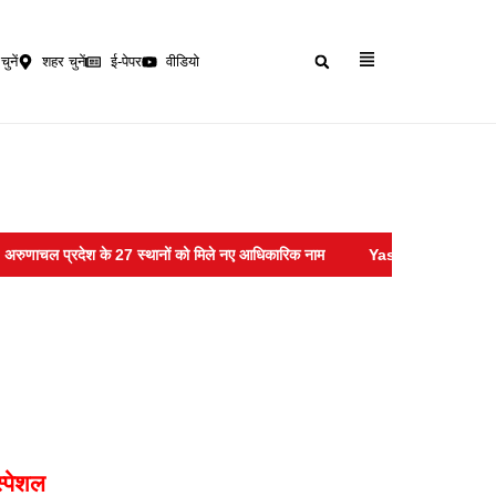
चुनें
शहर चुनें
ई-पेपर
वीडियो
ल प्रदेश के 27 स्थानों को मिले नए आधिकारिक नाम
Yashwant Verma :- सुप्रीम 
स्पेशल