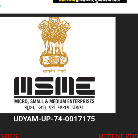
2
"
UDYAM-UP-74-0017175
ORIES
RECENT PO