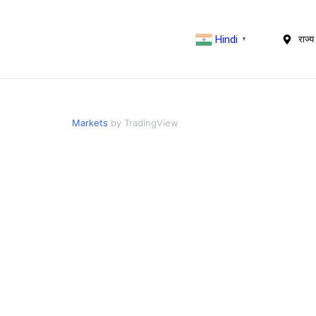
Hindi
राज्य 
▼
Markets
by TradingView