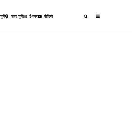
चुनें
शहर चुनें
ई-पेपर
वीडियो