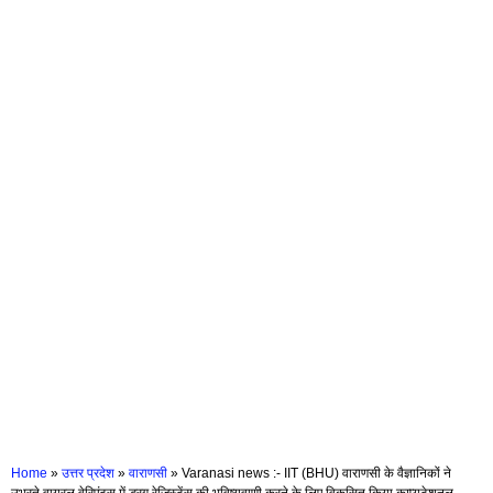
Home
»
उत्तर प्रदेश
»
वाराणसी
»
Varanasi news :- IIT (BHU) वाराणसी के वैज्ञानिकों ने
उभरते वायरल वेरिएंट्स में ड्रग रेजिस्टेंस की भविष्यवाणी करने के लिए विकसित किया कम्प्यूटेशनल