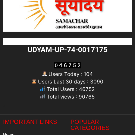
UDYAM-UP-74-0017175
Users Today : 104
Users Last 30 days : 3090
Total Users : 46752
Total views : 90765
"
IMPORTANT LINKS
POPULAR
CATEGORIES
Home