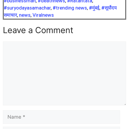
#businessman
,
#deathnews
,
#Ratantata
,
#suryodayasamachar
,
#trending news
,
#मुंबई
,
#सूर्योदय
समाचार
,
news
,
Viralnews
Leave a Comment