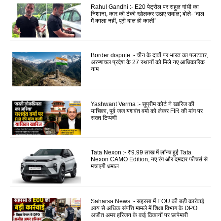
Rahul Gandhi :- E20 पेट्रोल पर राहुल गांधी का
निशाना, कार की टंकी खोलकर उठाए सवाल; बोले- ‘दाल
में काला नहीं, पूरी दाल ही काली’
Border dispute :- चीन के दावों पर भारत का पलटवार,
अरुणाचल प्रदेश के 27 स्थानों को मिले नए आधिकारिक
नाम
Yashwant Verma :- सुप्रीम कोर्ट ने खारिज की
याचिका, पूर्व जज यशवंत वर्मा को लेकर FIR की मांग पर
सख्त टिप्पणी
Tata Nexon :- ₹9.99 लाख में लॉन्च हुई Tata
Nexon CAMO Edition, नए रंग और दमदार फीचर्स से
मचाएगी धमाल
Saharsa News :- सहरसा में EOU की बड़ी कार्रवाई:
आय से अधिक संपत्ति मामले में शिक्षा विभाग के DPO
अजीत अमर हरिजन के कई ठिकानों पर छापेमारी