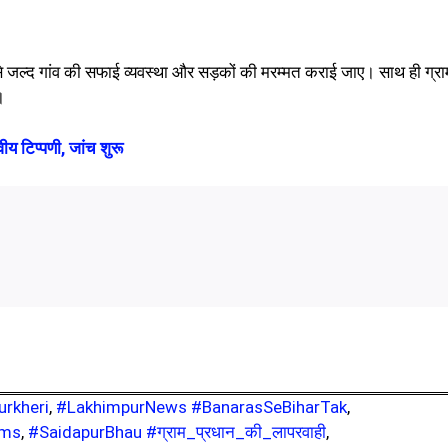
से जल्द गांव की सफाई व्यवस्था और सड़कों की मरम्मत कराई जाए। साथ ही ग्रा
।
य टिप्पणी, जांच शुरू
urkheri
,
#LakhimpurNews #BanarasSeBiharTak
,
ems
,
#SaidapurBhau #ग्राम_प्रधान_की_लापरवाही
,