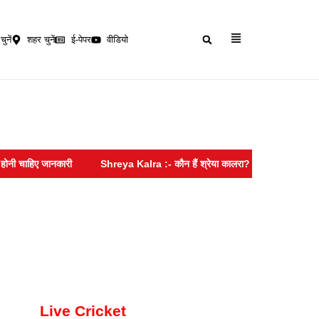
चुनें
शहर चुनें
ई-पेपर
वीडियो
हिए जानकारी
Shreya Kalra :- कौन हैं श्रेया कालरा? ‘रोडीज’ में नहीं मिली सफल
Live Cricket