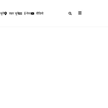
चुनें
शहर चुनें
ई-पेपर
वीडियो