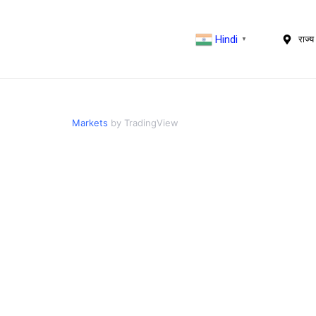
Hindi
राज्य 
▼
Markets
by TradingView