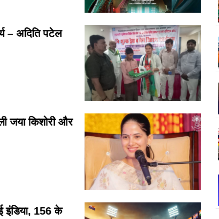
्य – अदिति पटेल
ाली जया किशोरी और
 इंडिया, 156 के