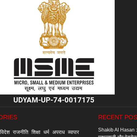
"
UDYAM-UP-74-0017175
ORIES
RECENT PO
Shakib Al Hasan :- 
विदेश
राजनीति
शिक्षा
धर्म
अपराध
व्यापार