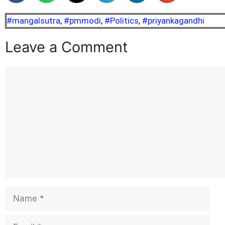
#mangalsutra
,
#pmmodi
,
#Politics
,
#priyankagandhi
Leave a Comment