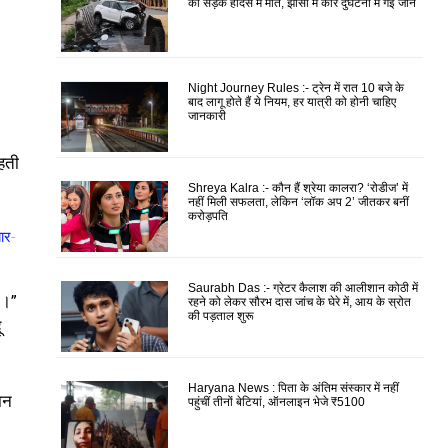
की सड़क हादसे में मौत, झांसी में कार दुर्घटना में गई जान
Night Journey Rules :- ट्रेन में रात 10 बजे के
बाद लागू होते हैं ये नियम, हर यात्री को होनी चाहिए
जानकारी
ाहती
Shreya Kalra :- कौन हैं श्रेया कालरा? ‘रोडीज’ में
नहीं मिली सफलता, लेकिन ‘लॉक अप 2’ जीतकर बनीं
करोड़पति
ार-
Saurabh Das :- ग्रेटर कैलाश की आलीशान कोठी में
े।”
रहने को लेकर सौरभ दास जांच के घेरे में, आय के स्रोत
की पड़ताल शुरू
ू
Haryana News : पिता के अंतिम संस्कार में नहीं
ान
पहुंचीं तीनों बेटियां, ऑनलाइन भेजे ₹5100