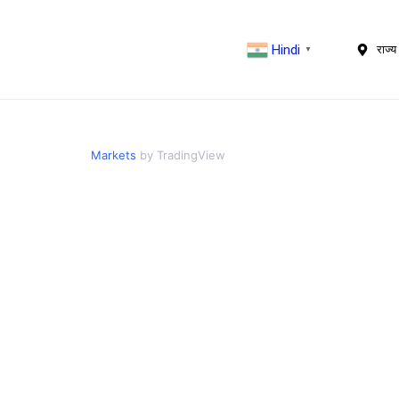
Hindi
राज्य 
▼
Markets
by TradingView