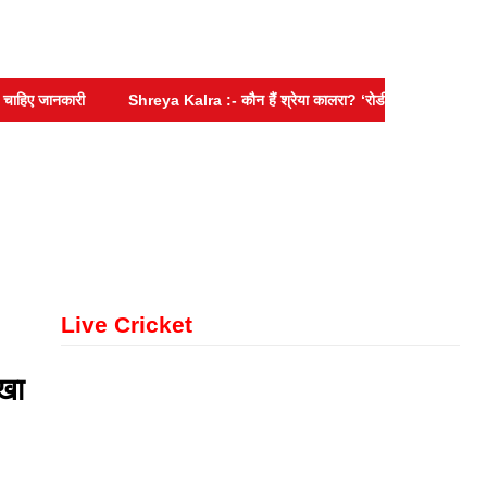
 जानकारी
Shreya Kalra :- कौन हैं श्रेया कालरा? ‘रोडीज’ में नहीं मिली सफलता,
Live Cricket
ीखा