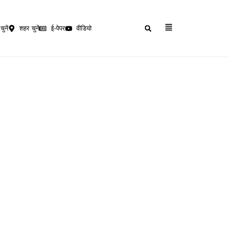
चुनें
शहर चुनें
ई-पेपर
वीडियो