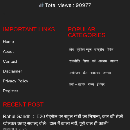
Total views : 90977
"
IMPORTANT LINKS
POPULAR
CATEGORIES
Home
होम
ब्रेकिंग न्यूज़
राष्ट्रीय
विदेश
About
Contact
राजनीति
शिक्षा
धर्म
अपराध
व्यापार
Disclaimer
मनोरंजन
खेल
स्वास्थ्य
उन्नाव
Privacy Policy
हंसी – ठहाके
राज्य
ई पेपर
Register
RECENT POST
Rahul Gandhi :- E20 पेट्रोल पर राहुल गांधी का निशाना, कार की टंकी
खोलकर उठाए सवाल; बोले- ‘दाल में काला नहीं, पूरी दाल ही काली’
August 8, 2026