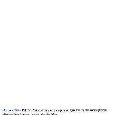
Home
»
खेल
»
IND VS SA 2nd day score update : दूसरे दिन का खेल समाप्त होने तक
दक्षिण अफ्रीका ने बनाया 256 रन, खोए पांच विकेट………………