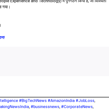
(People Experience and Technology) में पुनर्गठन किया है, जो विविधता
िया गया।
।
लान!
Intelligence #BigTechNews #AmazonIndia #JobLoss
,
akingNewsIndia
,
#businessnews
,
#CorporateNews
,