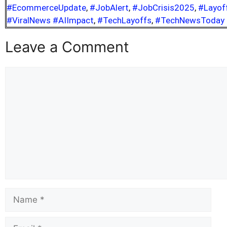
#EcommerceUpdate
,
#JobAlert
,
#JobCrisis2025
,
#Layof
#ViralNews #AIImpact
,
#TechLayoffs
,
#TechNewsToday
Leave a Comment