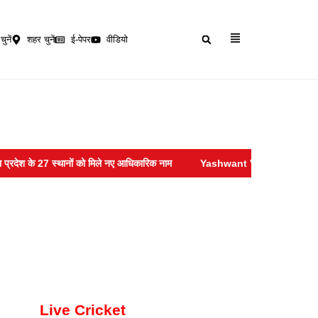
चुनें
शहर चुनें
ई-पेपर
वीडियो
के 27 स्थानों को मिले नए आधिकारिक नाम
Yashwant Verma :- सुप्रीम कोर्ट ने ख
Live Cricket