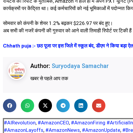
रॉयटर्स की रिपोर्ट के मुताबिक, Amazon ने हाल ही में अपने PXT यूनिट 
कार्यक्रमों पर केंद्रित था। कई कर्मचारियों को नई भूमिकाओं में पदोन्नत क
सोमवार को कंपनी के शेयर 1.2% बढ़कर $226.97 पर बंद हुए।
अब सभी की नजरें कंपनी की गुरुवार को आने वाली तिमाही रिपोर्ट पर टिकी हैं
Chhath puja :- छठ पूजा पर इस जिले में स्कूल बंद, डीएम ने किया बड़ा ऐ
Author:
Suryodaya Samachar
खबर से पहले आप तक
#AIRevolution
,
#AmazonCEO
,
#AmazonFiring #Artificial
#AmazonLayoffs
,
#AmazonNews
,
#AmazonUpdate
,
#Bre