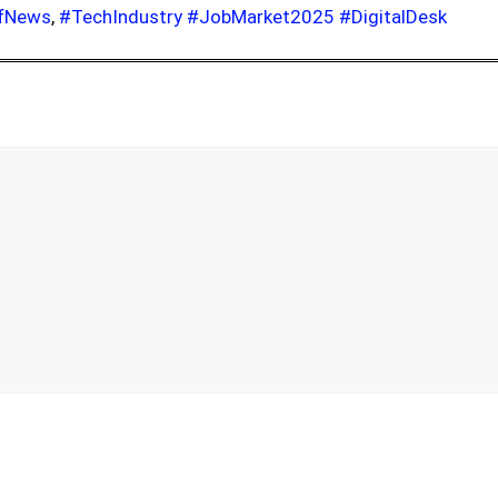
fNews
,
#TechIndustry #JobMarket2025 #DigitalDesk