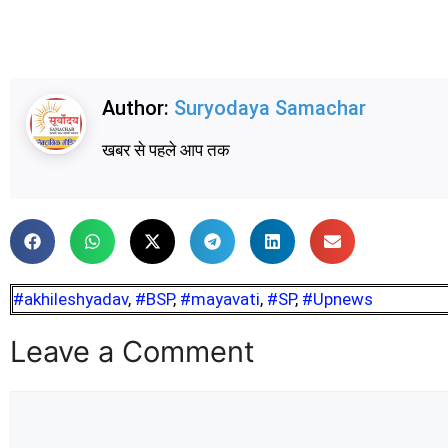
Author:
Suryodaya Samachar
खबर से पहले आप तक
#akhileshyadav
,
#BSP
,
#mayavati
,
#SP
,
#Upnews
Leave a Comment