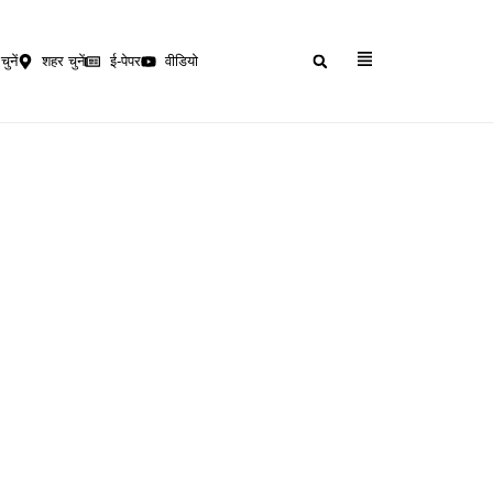
चुनें
शहर चुनें
ई-पेपर
वीडियो