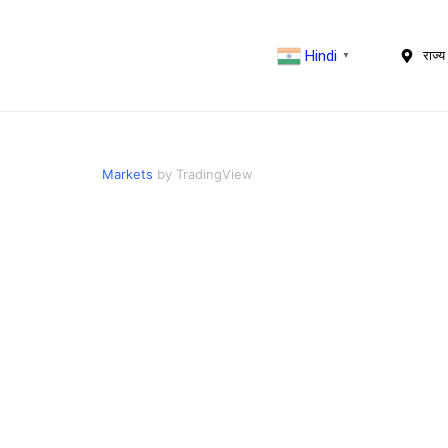
Hindi
राज्य 
▼
Markets
by TradingView