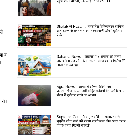
पहुंचीं तीनों बेटियां, ऑनलाइन भेजे ₹5100
Shakib Al Hasan :- बांग्लादेश में क्रिकेटर शाकिब
अल-हसन के घर पर हमला, पत्थरबाजी और पेट्रोल बम
से
फेंके
या व
Saharsa News :- सहरसा में 7 अगस्त को लगेगा
सोलर मेला सह लोन मेला, सस्ती ब्याज दर पर मिलेगा ₹2
ो
लाख तक का ऋण
Agra News :- आगरा में ऑनर किलिंग का
सनसनीखेज मामला: अविवाहित गर्भवती बेटी को पिता ने
चंबल में डुबोकर मारने का आरोप
आरोप
Supreme Court Judges Bill :- राज्यसभा से
सुप्रीम कोर्ट जजों की संख्या बढ़ाने वाला बिल पास, न्याय
व्यवस्था को मिलेगी मजबूती