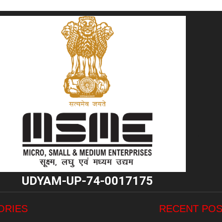
"
UDYAM-UP-74-0017175
ORIES
RECENT PO