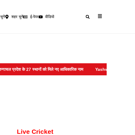
चुनें
शहर चुनें
ई-पेपर
वीडियो
 के 27 स्थानों को मिले नए आधिकारिक नाम
Yashwant Verma :- सुप्रीम कोर्ट ने ख
Live Cricket