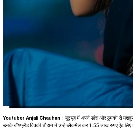
Youtuber Anjali Chauhan :
यूट्यूब में अपने डांस और ठुमको से मशह
उनके बॉयफ्रेंड विक्की चौहान ने उन्हें ब्लैकमेल कर 1.55 लाख रुपए ऐंठ लिए 